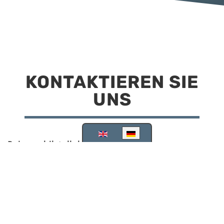
KONTAKTIEREN SIE
UNS
Sprache auswählen
Reisemobilstellplatz Scheinfeld
Kirchstraße 78
91443 Scheinfeld
09162 988748
info@stellplatz-scheinfeld.de