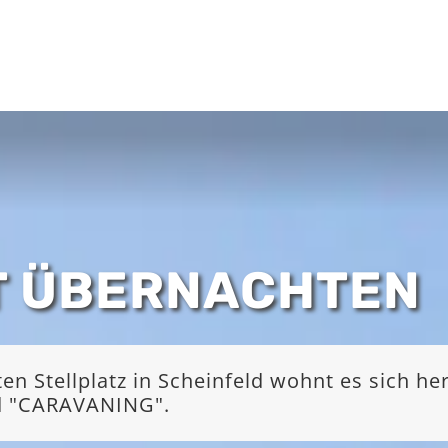
T ÜBERNACHTEN
 Stellplatz in Scheinfeld wohnt es sich he
nd "CARAVANING".