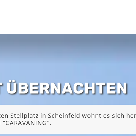
T ÜBERNACHTEN
 Stellplatz in Scheinfeld wohnt es sich he
nd "CARAVANING".