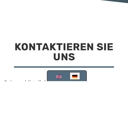
KONTAKTIEREN SIE
UNS
Sprache auswählen
Reisemobilstellplatz Scheinfeld
Kirchstraße 78
91443 Scheinfeld
09162 988748
info@stellplatz-scheinfeld.de