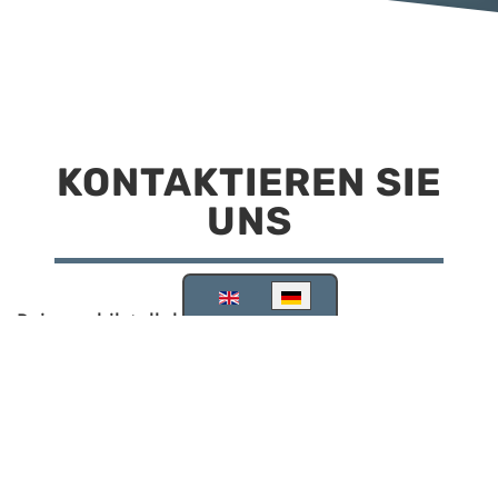
KONTAKTIEREN SIE
UNS
Sprache auswählen
Reisemobilstellplatz Scheinfeld
Kirchstraße 78
91443 Scheinfeld
09162 988748
info@stellplatz-scheinfeld.de