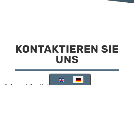
KONTAKTIEREN SIE
UNS
Sprache auswählen
Reisemobilstellplatz Scheinfeld
Kirchstraße 78
91443 Scheinfeld
09162 988748
info@stellplatz-scheinfeld.de