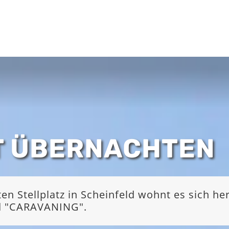
T ÜBERNACHTEN
 Stellplatz in Scheinfeld wohnt es sich he
nd "CARAVANING".