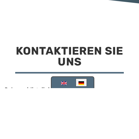
KONTAKTIEREN SIE
UNS
Sprache auswählen
Reisemobilstellplatz Scheinfeld
Kirchstraße 78
91443 Scheinfeld
09162 988748
info@stellplatz-scheinfeld.de