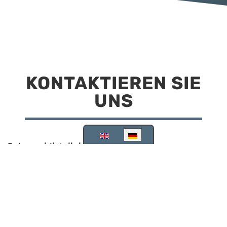
KONTAKTIEREN SIE
UNS
Sprache auswählen
Reisemobilstellplatz Scheinfeld
Kirchstraße 78
91443 Scheinfeld
09162 988748
info@stellplatz-scheinfeld.de