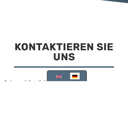
KONTAKTIEREN SIE
UNS
Sprache auswählen
Reisemobilstellplatz Scheinfeld
Kirchstraße 78
91443 Scheinfeld
09162 988748
info@stellplatz-scheinfeld.de