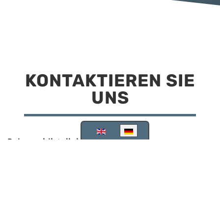
KONTAKTIEREN SIE
UNS
Sprache auswählen
Reisemobilstellplatz Scheinfeld
Kirchstraße 78
91443 Scheinfeld
09162 988748
info@stellplatz-scheinfeld.de