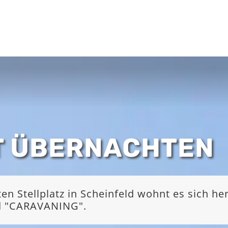
T ÜBERNACHTEN
 Stellplatz in Scheinfeld wohnt es sich he
nd "CARAVANING".