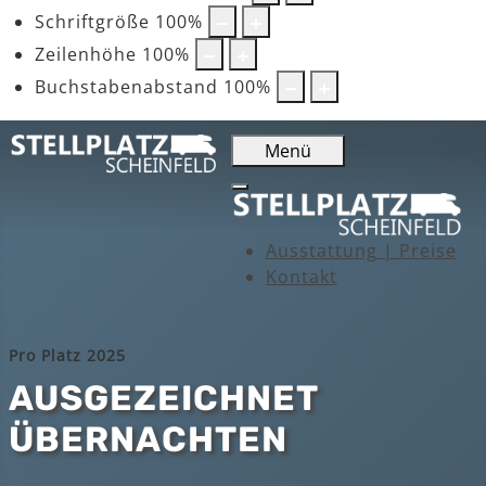
Schriftgröße
100
%
Zeilenhöhe
100
%
Buchstabenabstand
100
%
Menü
Ausstattung | Preise
Kontakt
Pro Platz 2025
AUSGEZEICHNET
ÜBERNACHTEN