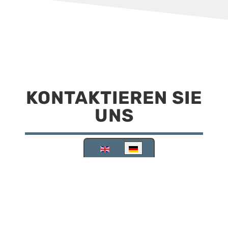
KONTAKTIEREN SIE
UNS
Sprache auswählen
Reisemobilstellplatz Scheinfeld
Kirchstraße 78
91443 Scheinfeld
09162 988748
info@stellplatz-scheinfeld.de