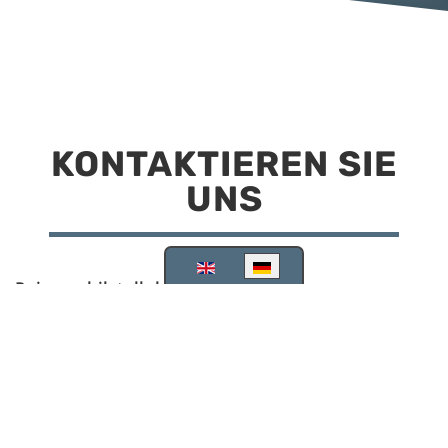
KONTAKTIEREN SIE
UNS
Sprache auswählen
Reisemobilstellplatz Scheinfeld
Kirchstraße 78
91443 Scheinfeld
09162 988748
info@stellplatz-scheinfeld.de