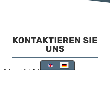
KONTAKTIEREN SIE
UNS
Sprache auswählen
Reisemobilstellplatz Scheinfeld
Kirchstraße 78
91443 Scheinfeld
09162 988748
info@stellplatz-scheinfeld.de