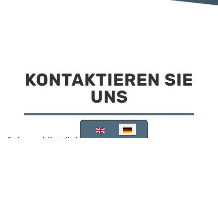
KONTAKTIEREN SIE
UNS
Sprache auswählen
Reisemobilstellplatz Scheinfeld
Kirchstraße 78
91443 Scheinfeld
09162 988748
info@stellplatz-scheinfeld.de