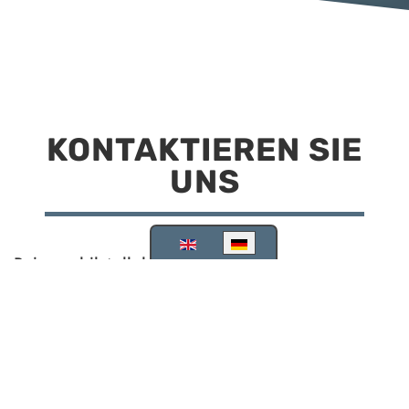
KONTAKTIEREN SIE
UNS
Sprache auswählen
Reisemobilstellplatz Scheinfeld
Kirchstraße 78
91443 Scheinfeld
09162 988748
info@stellplatz-scheinfeld.de