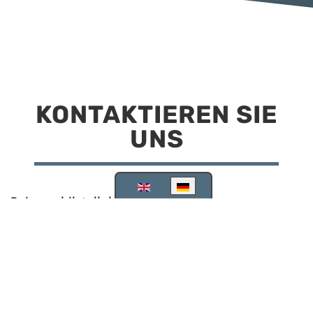
KONTAKTIEREN SIE
UNS
Sprache auswählen
Reisemobilstellplatz Scheinfeld
Kirchstraße 78
91443 Scheinfeld
09162 988748
info@stellplatz-scheinfeld.de