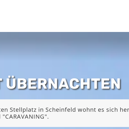
T ÜBERNACHTEN
 Stellplatz in Scheinfeld wohnt es sich he
nd "CARAVANING".