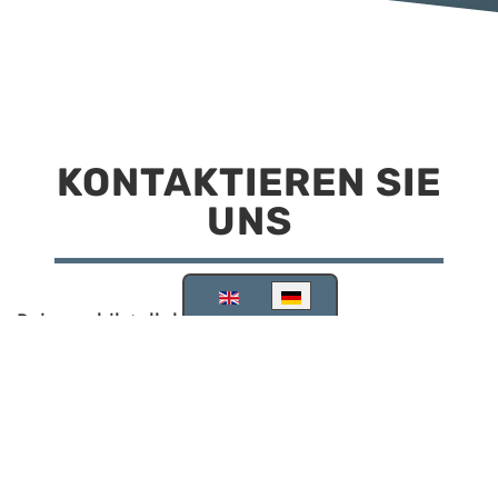
KONTAKTIEREN SIE
UNS
Sprache auswählen
Reisemobilstellplatz Scheinfeld
Kirchstraße 78
91443 Scheinfeld
09162 988748
info@stellplatz-scheinfeld.de