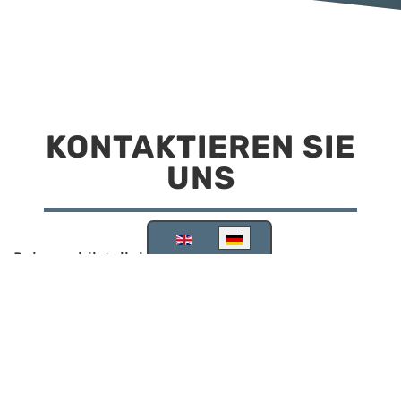
KONTAKTIEREN SIE
UNS
Sprache auswählen
Reisemobilstellplatz Scheinfeld
Kirchstraße 78
91443 Scheinfeld
09162 988748
info@stellplatz-scheinfeld.de