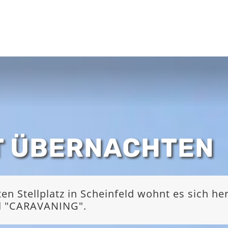
T ÜBERNACHTEN
 Stellplatz in Scheinfeld wohnt es sich he
nd "CARAVANING".