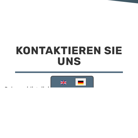
KONTAKTIEREN SIE
UNS
Sprache auswählen
Reisemobilstellplatz Scheinfeld
Kirchstraße 78
91443 Scheinfeld
09162 988748
info@stellplatz-scheinfeld.de