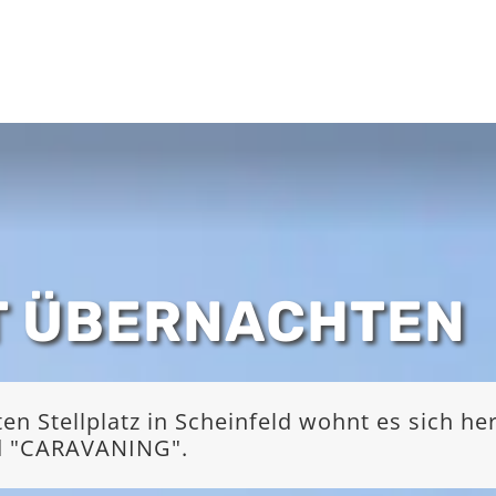
T ÜBERNACHTEN
 Stellplatz in Scheinfeld wohnt es sich he
nd "CARAVANING".