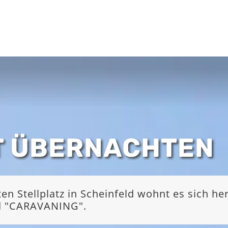
T ÜBERNACHTEN
 Stellplatz in Scheinfeld wohnt es sich he
nd "CARAVANING".