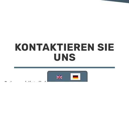
KONTAKTIEREN SIE
UNS
Sprache auswählen
Reisemobilstellplatz Scheinfeld
Kirchstraße 78
91443 Scheinfeld
09162 988748
info@stellplatz-scheinfeld.de