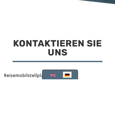
KONTAKTIEREN SIE
UNS
Sprache auswählen
Reisemobilstellplatz Scheinfeld
Kirchstraße 78
91443 Scheinfeld
09162 988748
info@stellplatz-scheinfeld.de