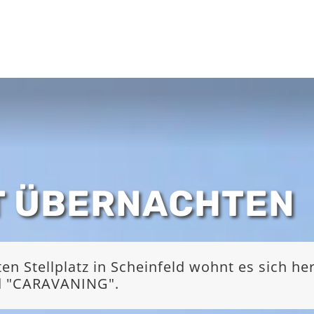
T ÜBERNACHTEN
 Stellplatz in Scheinfeld wohnt es sich he
nd "CARAVANING".