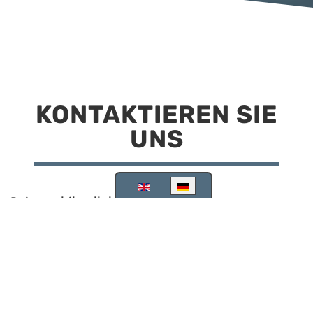
KONTAKTIEREN SIE
UNS
Sprache auswählen
Reisemobilstellplatz Scheinfeld
Kirchstraße 78
91443 Scheinfeld
09162 988748
info@stellplatz-scheinfeld.de