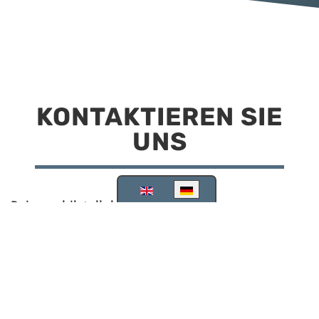
KONTAKTIEREN SIE
UNS
Sprache auswählen
Reisemobilstellplatz Scheinfeld
Kirchstraße 78
91443 Scheinfeld
09162 988748
info@stellplatz-scheinfeld.de