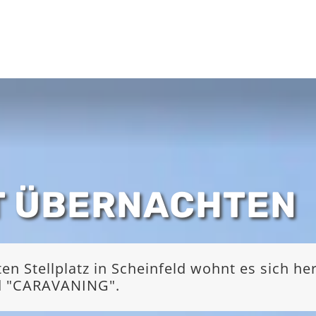
T ÜBERNACHTEN
 Stellplatz in Scheinfeld wohnt es sich he
nd "CARAVANING".