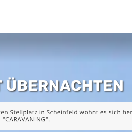
T ÜBERNACHTEN
 Stellplatz in Scheinfeld wohnt es sich he
nd "CARAVANING".