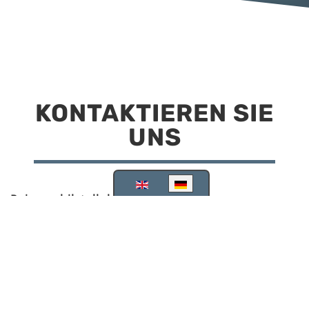
KONTAKTIEREN SIE
UNS
Sprache auswählen
Reisemobilstellplatz Scheinfeld
Kirchstraße 78
91443 Scheinfeld
09162 988748
info@stellplatz-scheinfeld.de