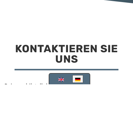
KONTAKTIEREN SIE
UNS
Sprache auswählen
Reisemobilstellplatz Scheinfeld
Kirchstraße 78
91443 Scheinfeld
09162 988748
info@stellplatz-scheinfeld.de