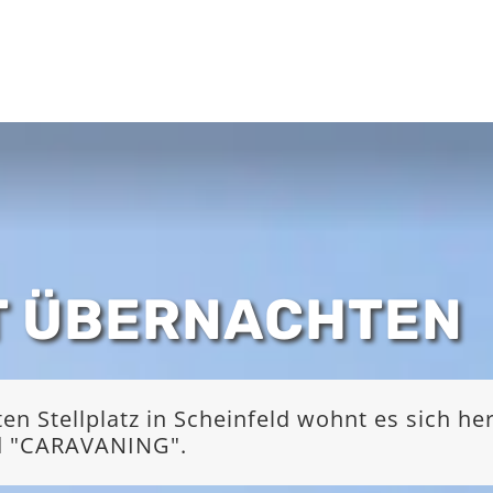
T ÜBERNACHTEN
 Stellplatz in Scheinfeld wohnt es sich he
nd "CARAVANING".