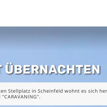
T ÜBERNACHTEN
 Stellplatz in Scheinfeld wohnt es sich he
nd "CARAVANING".