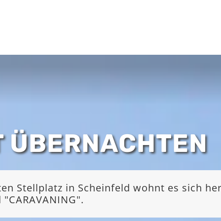
T ÜBERNACHTEN
 Stellplatz in Scheinfeld wohnt es sich he
nd "CARAVANING".