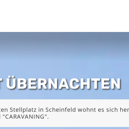
T ÜBERNACHTEN
 Stellplatz in Scheinfeld wohnt es sich he
nd "CARAVANING".