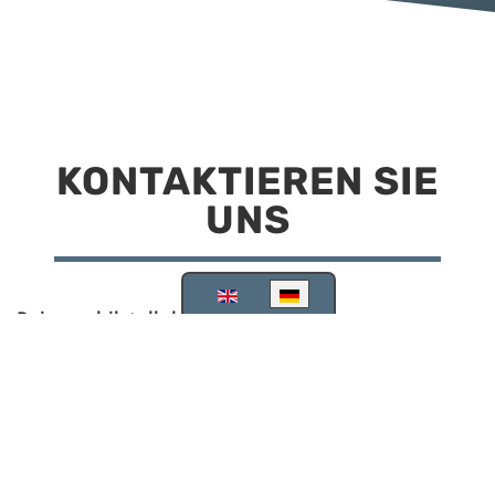
KONTAKTIEREN SIE
UNS
Sprache auswählen
Reisemobilstellplatz Scheinfeld
Kirchstraße 78
91443 Scheinfeld
09162 988748
info@stellplatz-scheinfeld.de