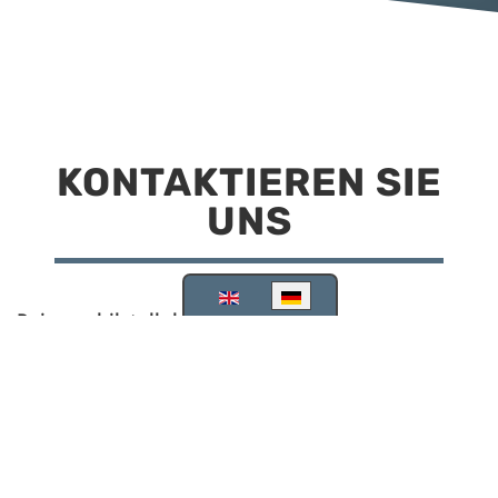
KONTAKTIEREN SIE
UNS
Sprache auswählen
Reisemobilstellplatz Scheinfeld
Kirchstraße 78
91443 Scheinfeld
09162 988748
info@stellplatz-scheinfeld.de