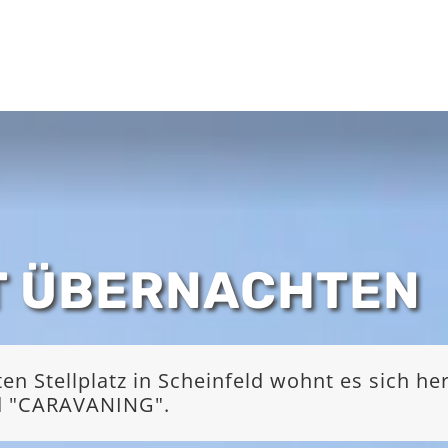
T ÜBERNACHTEN
 Stellplatz in Scheinfeld wohnt es sich he
nd "CARAVANING".