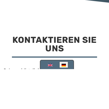
KONTAKTIEREN SIE
UNS
Sprache auswählen
Reisemobilstellplatz Scheinfeld
Kirchstraße 78
91443 Scheinfeld
09162 988748
info@stellplatz-scheinfeld.de