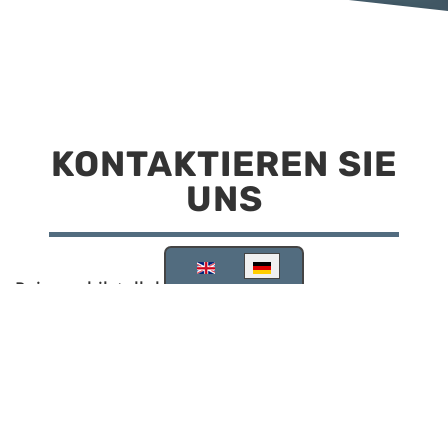
KONTAKTIEREN SIE
UNS
Sprache auswählen
Reisemobilstellplatz Scheinfeld
Kirchstraße 78
91443 Scheinfeld
09162 988748
info@stellplatz-scheinfeld.de