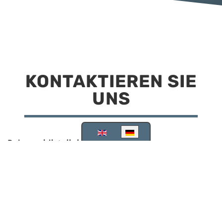
KONTAKTIEREN SIE
UNS
Sprache auswählen
Reisemobilstellplatz Scheinfeld
Kirchstraße 78
91443 Scheinfeld
09162 988748
info@stellplatz-scheinfeld.de