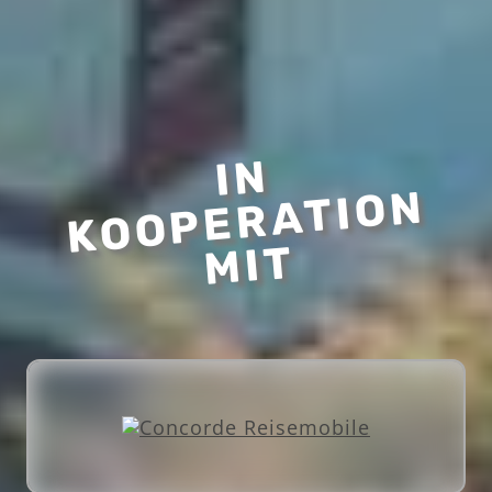
I
N
K
O
O
P
E
R
A
TI
O
MI
N
T