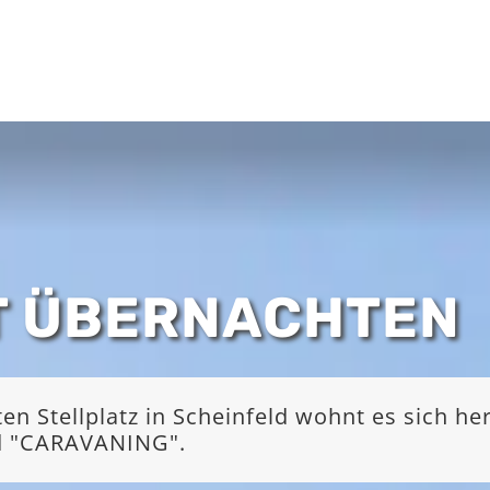
T ÜBERNACHTEN
 Stellplatz in Scheinfeld wohnt es sich he
nd "CARAVANING".