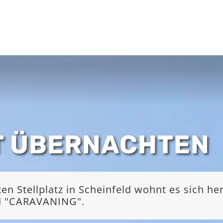
T ÜBERNACHTEN
 Stellplatz in Scheinfeld wohnt es sich he
nd "CARAVANING".