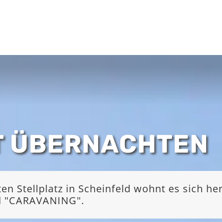
T ÜBERNACHTEN
 Stellplatz in Scheinfeld wohnt es sich he
nd "CARAVANING".