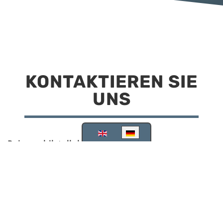
KONTAKTIEREN SIE
UNS
Sprache auswählen
Reisemobilstellplatz Scheinfeld
Kirchstraße 78
91443 Scheinfeld
09162 988748
info@stellplatz-scheinfeld.de