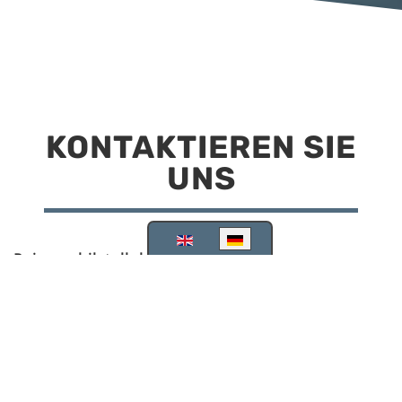
KONTAKTIEREN SIE
UNS
Sprache auswählen
Reisemobilstellplatz Scheinfeld
Kirchstraße 78
91443 Scheinfeld
09162 988748
info@stellplatz-scheinfeld.de